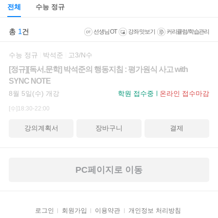
전체
수능 정규
총
1
건
선생님 OT
강좌 맛보기
커리큘럼/학습관리
수능 정규
박석준
고3/N수
[정규][독서,문학] 박석준의 행동지침 : 평가원식 사고 with
SYNC NOTE
8월 5일(수) 개강
학원 접수중
온라인 접수마감
[수]18:30-22:00
강의계획서
장바구니
결제
PC페이지로 이동
로그인
회원가입
이용약관
개인정보 처리방침