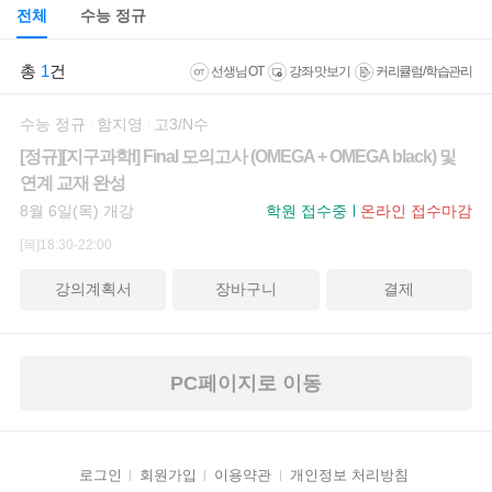
전체
수능 정규
총
1
건
선생님 OT
강좌 맛보기
커리큘럼/학습관리
수능 정규
함지영
고3/N수
[정규][지구과학I] Final 모의고사 (OMEGA + OMEGA black) 및
연계 교재 완성
8월 6일(목) 개강
학원 접수중
온라인 접수마감
[목]18:30-22:00
강의계획서
장바구니
결제
PC페이지로 이동
로그인
회원가입
이용약관
개인정보 처리방침