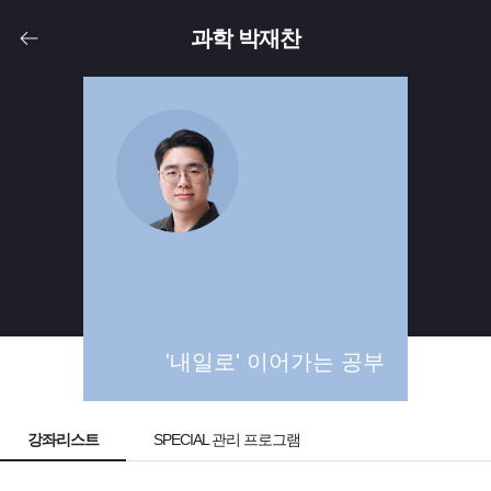
과학 박재찬
중3
고1
고2
고3
'내일로' 이어가는 공부
강좌리스트
SPECIAL 관리 프로그램