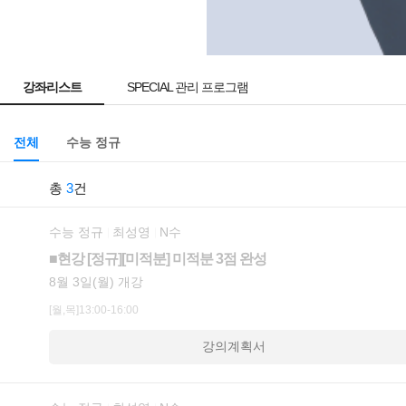
강좌리스트
SPECIAL 관리 프로그램
전체
수능 정규
총
3
건
수능 정규
최성영
N수
■현강 [정규][미적분] 미적분 3점 완성
8월 3일(월) 개강
[월,목]13:00-16:00
강의계획서