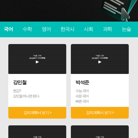
국어
수학
영어
한국사
사회
과학
논술
강민철
박석준
현강?
수능 국어
강민철 하나면 된다.
쉬운 국어
빠른 국어