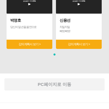
박영호
신용선
당신의 일 년을, 필연으로
치밀치밀
빠릿빠릿!
PC페이지로 이동