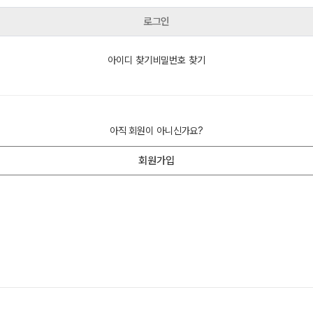
고3·고2·고1
로그인
썸머특강
비
8~9월 중간고사 대비 강좌
아이디 찾기
비밀번호 찾기
N
추석 집중 특강
N
고2 수능 시작반
N
중3
아직 회원이 아니신가요?
[중3] 고등 대비반
N
회원가입
UBE