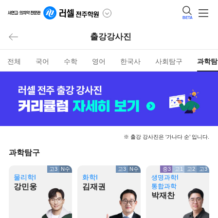
BETA
출강강사진
전체
국어
수학
영어
한국사
사회탐구
과학탐
※ 출강 강사진은 ‘가나다 순’ 입니다.
과학탐구
고3
N수
고3
N수
중3
고1
고2
고3
물리학I
화학I
생명과학I
강민웅
김재권
통합과학
박재찬