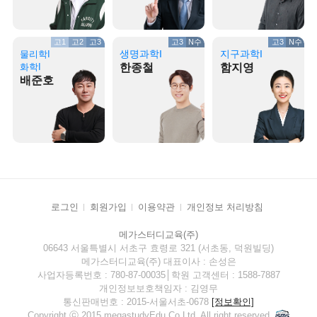
고1
고2
고3
고3
N수
고3
N수
생명과학I
지구과학I
물리학I
화학I
한종철
함지영
배준호
로그인
회원가입
이용약관
개인정보 처리방침
메가스터디교육(주)
06643 서울특별시 서초구 효령로 321 (서초동, 덕원빌딩)
메가스터디교육(주) 대표이사 : 손성은
사업자등록번호 : 780-87-00035│학원 고객센터 : 1588-7887
개인정보보호책임자 : 김영무
통신판매번호 : 2015-서울서초-0678
[정보확인]
Copyright ⓒ 2015 megastudyEdu.Co.Ltd. All right reserved.