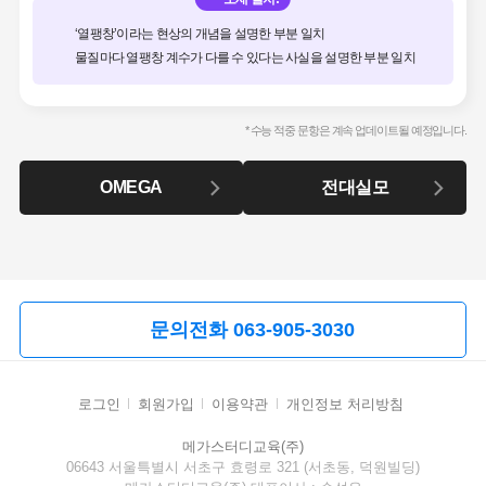
‘열팽창’이라는 현상의 개념을 설명한 부분 일치
물질마다 열팽창 계수가 다를 수 있다는 사실을 설명한 부분 일치
* 수능 적중 문항은 계속 업데이트될 예정입니다.
OMEGA
전대실모
문의전화 063-905-3030
로그인
회원가입
이용약관
개인정보 처리방침
메가스터디교육(주)
06643 서울특별시 서초구 효령로 321 (서초동, 덕원빌딩)