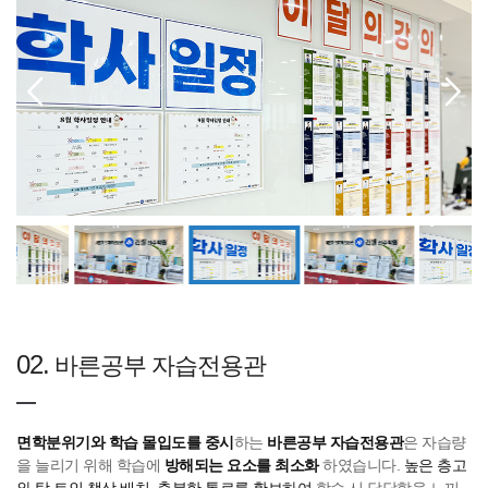
02.
바른공부 자습전용관
면학분위기와 학습 몰입도를 중시
하는
바른공부 자습전용관
은 자습량
을 늘리기 위해 학습에
방해되는 요소를 최소화
하였습니다.
높은 층고