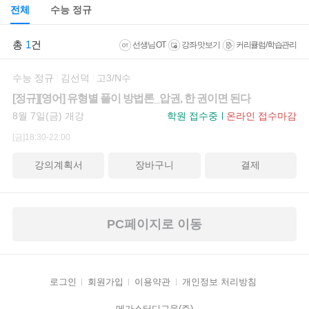
전체
수능 정규
총
1
건
선생님 OT
강좌 맛보기
커리큘럼/학습관리
수능 정규
김선덕
고3/N수
[정규][영어] 유형별 풀이 방법론_압권, 한 권이면 된다
8월 7일(금) 개강
학원 접수중
온라인 접수마감
[금]18:30-22:00
강의계획서
장바구니
결제
PC페이지로 이동
로그인
회원가입
이용약관
개인정보 처리방침
메가스터디교육(주)