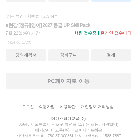
수능 특강
황범희
고3/N수
■현강 [정규][영어] 2027 등급 UP Skill Pack
7월 22일(수) 개강
학원 접수중
온라인 접수마감
[수]14:00-17:30
강의계획서
장바구니
결제
PC페이지로 이동
로그인
회원가입
이용약관
개인정보 처리방침
메가스터디교육(주)
06643 서울특별시 서초구 효령로 321 (서초동, 덕원빌딩)
메가스터디교육(주) 대표이사 : 손성은
사업자등록번호 : 780-87-00035│학원 고객센터 : 1588-7887