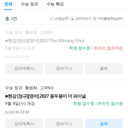
전체
수능 정규
수능 특강
총
3
건
선생님 OT
강좌 맛보기
커리큘럼/학습관리
수능 정규
황범희
고3/N수
■현강 [정규][영어] 2027 The Winning Shot
8월 5일(수) 개강
학원 접수중
온라인 접수마감
[수]18:30-22:00
강의계획서
장바구니
결제
수능 정규
황범희
고3/N수
■현강 [정규][영어] 2027 용두용미 더 파이널
9월 9일(수) 개강
학원 접수중
온라인 접수중
[수]18:30-22:00
강의계획서
장바구니
결제