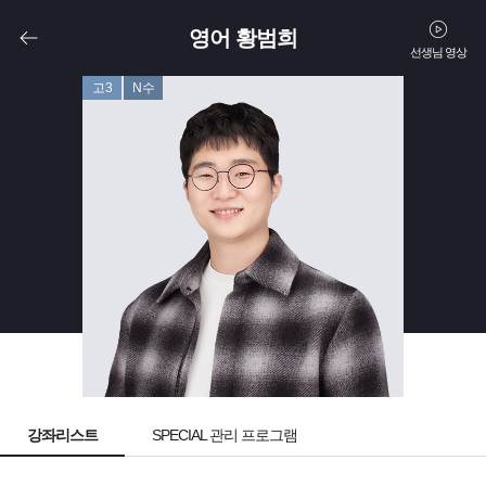
영어 황범희
선생님 영상
고3
N수
강좌리스트
SPECIAL 관리 프로그램