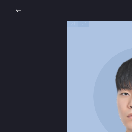
고1
고2