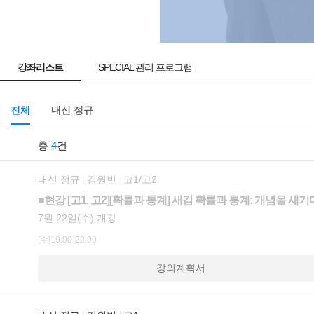
강좌리스트
SPECIAL 관리 프로그램
전체
내신 정규
총
4
건
내신 정규
김원빈
고1/고2
■현강 [고1, 고2][확률과 통계] 새김 확률과 통계: 개념을 새기
7월 22일(수) 개강
[수]19:00-22:00
강의계획서