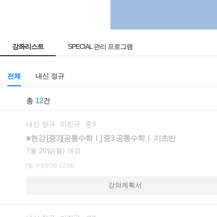
강좌리스트
SPECIAL 관리 프로그램
전체
내신 정규
총
12
건
내신 정규
이진규
중3
■현강 [중3][공통수학Ⅰ] 중3 공통수학Ⅰ 기초반
7월 20일(월) 개강
[월,수]09:00-12:00
강의계획서