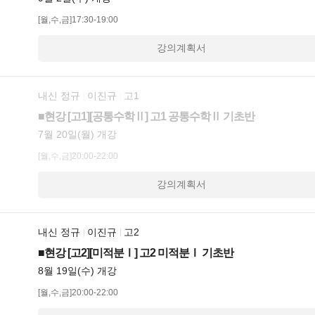
[월,수,금]17:30-19:00
강의계획서
내신 정규
이진규
고1
■현강 [고1][공통수학Ⅱ] 고1 공통수학Ⅱ 기초반
7월 20일(월) 개강
[월,수,금]20:00-22:00
강의계획서
내신 정규
이진규
고2
■현강 [고2][미적분Ⅰ] 고2 미적분Ⅰ 기초반
8월 19일(수) 개강
[월,수,금]20:00-22:00