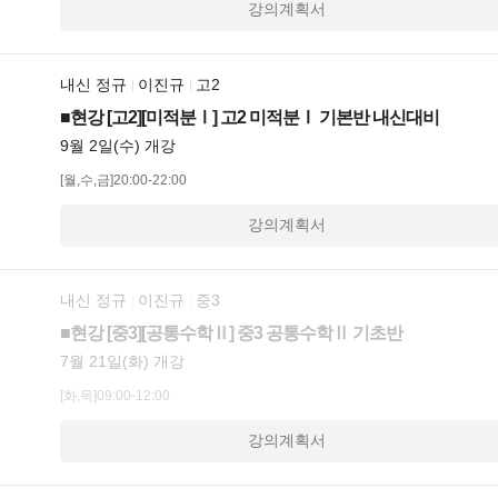
강의계획서
내신 정규
이진규
고2
■현강 [고2][미적분Ⅰ] 고2 미적분Ⅰ 기본반 내신대비
9월 2일(수) 개강
[월,수,금]20:00-22:00
강의계획서
내신 정규
이진규
중3
■현강 [중3][공통수학Ⅱ] 중3 공통수학Ⅱ 기초반
7월 21일(화) 개강
[화,목]09:00-12:00
강의계획서