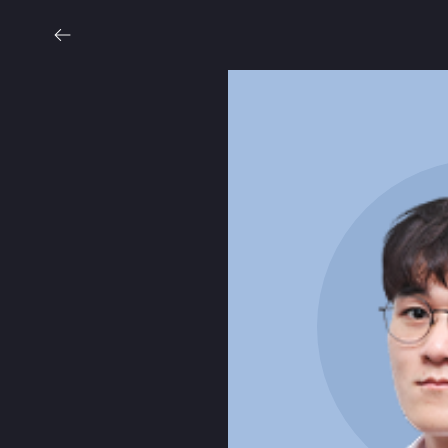
중3
고1
고2