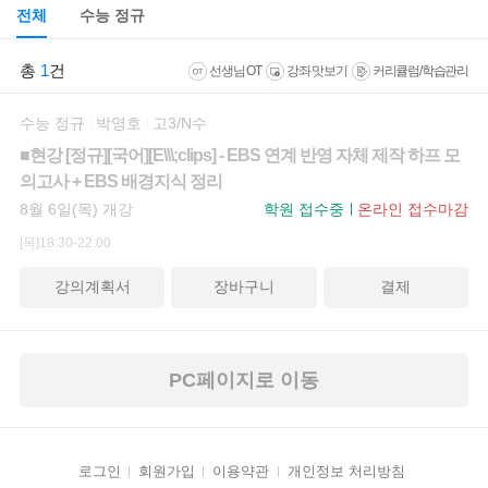
전체
수능 정규
총
1
건
선생님 OT
강좌 맛보기
커리큘럼/학습관리
수능 정규
박영호
고3/N수
■현강 [정규][국어][E\\\;clips] - EBS 연계 반영 자체 제작 하프 모
의고사 + EBS 배경지식 정리
8월 6일(목) 개강
학원 접수중
온라인 접수마감
[목]18:30-22:00
강의계획서
장바구니
결제
PC페이지로 이동
로그인
회원가입
이용약관
개인정보 처리방침