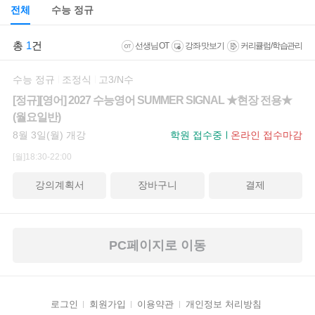
전체
수능 정규
총
1
건
선생님 OT
강좌 맛보기
커리큘럼/학습관리
수능 정규
조정식
고3/N수
[정규][영어] 2027 수능영어 SUMMER SIGNAL ★현장 전용★
(월요일반)
8월 3일(월) 개강
학원 접수중
온라인 접수마감
[월]18:30-22:00
강의계획서
장바구니
결제
PC페이지로 이동
로그인
회원가입
이용약관
개인정보 처리방침