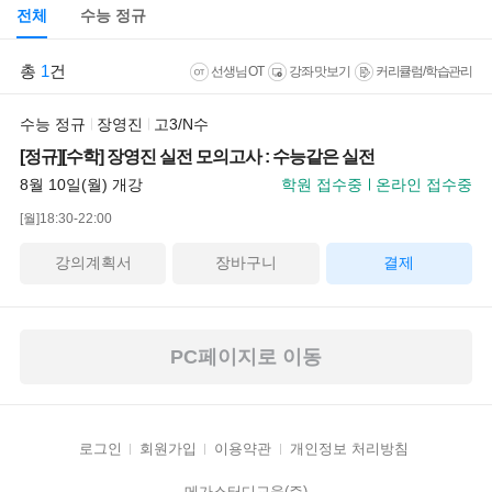
전체
수능 정규
총
1
건
선생님 OT
강좌 맛보기
커리큘럼/학습관리
수능 정규
장영진
고3/N수
[정규][수학] 장영진 실전 모의고사 : 수능같은 실전
8월 10일(월) 개강
학원 접수중
온라인 접수중
[월]18:30-22:00
강의계획서
장바구니
결제
PC페이지로 이동
로그인
회원가입
이용약관
개인정보 처리방침
메가스터디교육(주)